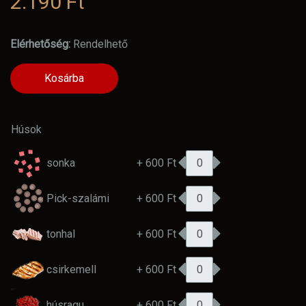
2.190 Ft
Elérhetőség:
Rendelhető
Kosárba
Húsok
sonka
+ 600 Ft
Pick-szalámi
+ 600 Ft
tonhal
+ 600 Ft
csirkemell
+ 600 Ft
húsragu
+ 600 Ft