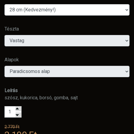
Tészta
Alapok
Leírás
szósz, kukorica, borsó, gomba, sajt
2.770 Ft