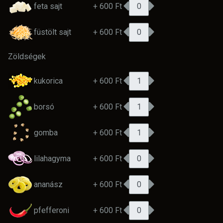
feta sajt
+ 600 Ft
füstölt sajt
+ 600 Ft
Zöldségek
kukorica
+ 600 Ft
borsó
+ 600 Ft
gomba
+ 600 Ft
lilahagyma
+ 600 Ft
ananász
+ 600 Ft
pfefferoni
+ 600 Ft