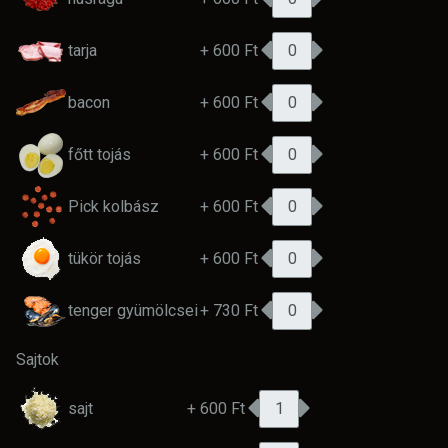
tarja
+ 600 Ft
bacon
+ 600 Ft
főtt tojás
+ 600 Ft
Pick kolbász
+ 600 Ft
tükör tojás
+ 600 Ft
tenger gyümölcsei
+ 730 Ft
Sajtok
sajt
+ 600 Ft