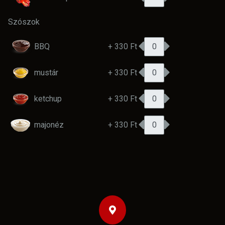
Szószok
BBQ
+ 330 Ft
mustár
+ 330 Ft
ketchup
+ 330 Ft
majonéz
+ 330 Ft