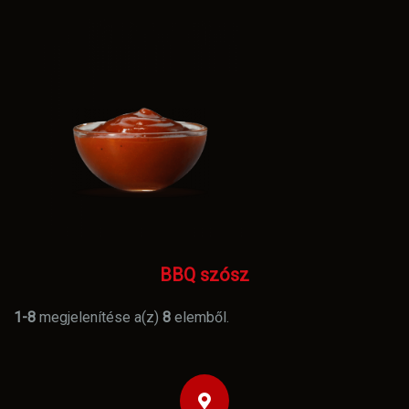
BBQ szósz
1-8
megjelenítése a(z)
8
elemből.