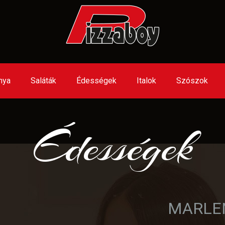
nya
Saláták
Édességek
Italok
Szószok
Édességek
MARLEN