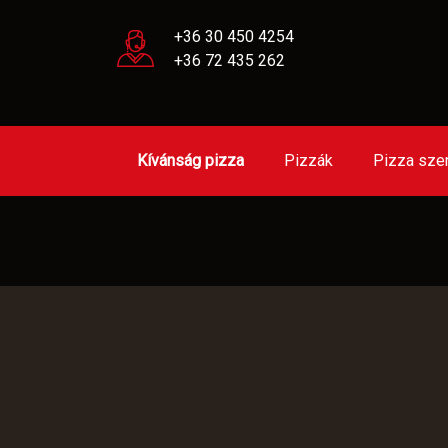
+36 30 450 4254
+36 72 435 262
Kívánság pizza
Pizzák
Pizza sze