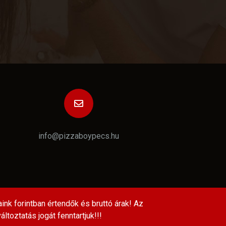
info@pizzaboypecs.hu
aink forintban értendők és bruttó árak! Az
változtatás jogát fenntartjuk!!!