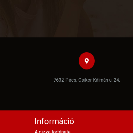
7632 Pécs, Csikor Kálmán u. 24.
Információ
A pizza története