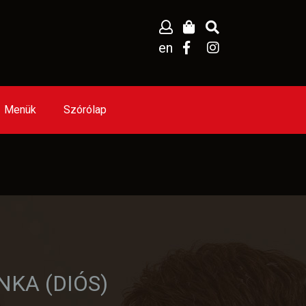
en
Menük
Szórólap
KA (DIÓS)