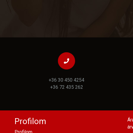
+36 30 450 4254
+36 72 435 262
Profilom
Ár
ár
Profilom