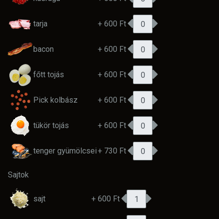
tarja
+ 600 Ft
bacon
+ 600 Ft
főtt tojás
+ 600 Ft
Pick kolbász
+ 600 Ft
tükör tojás
+ 600 Ft
tenger gyümölcsei
+ 730 Ft
Sajtok
sajt
+ 600 Ft