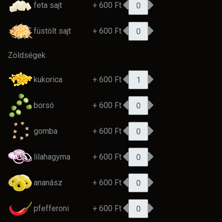
feta sajt
+ 600 Ft
füstölt sajt
+ 600 Ft
Zöldségek
kukorica
+ 600 Ft
borsó
+ 600 Ft
gomba
+ 600 Ft
lilahagyma
+ 600 Ft
ananász
+ 600 Ft
pfefferoni
+ 600 Ft