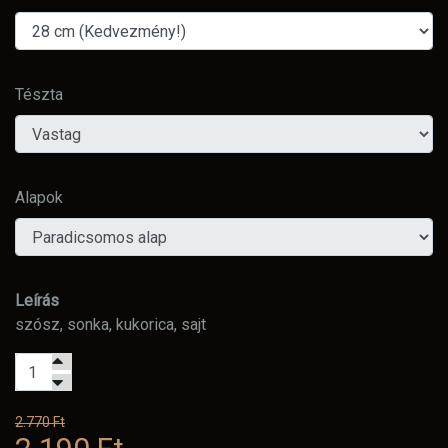
Tészta
Alapok
Leírás
szósz, sonka, kukorica, sajt
2.770 Ft