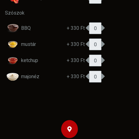
Szószok
BBQ
+ 330 Ft
mustár
+ 330 Ft
ketchup
+ 330 Ft
majonéz
+ 330 Ft