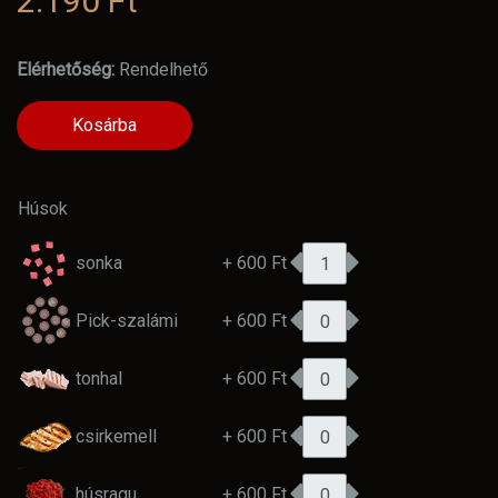
2.190 Ft
Elérhetőség:
Rendelhető
Kosárba
Húsok
sonka
+ 600 Ft
Pick-szalámi
+ 600 Ft
tonhal
+ 600 Ft
csirkemell
+ 600 Ft
húsragu
+ 600 Ft